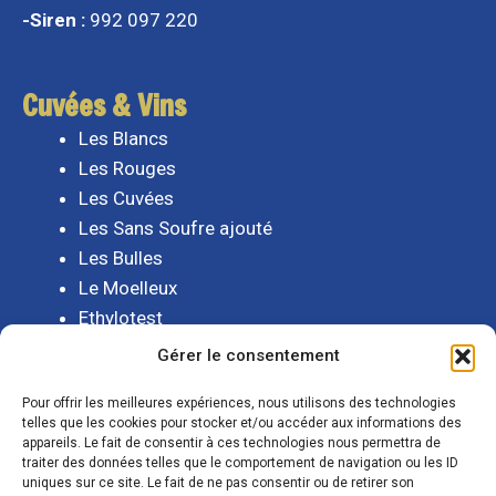
-Siren :
992 097 220
Cuvées & Vins
Les Blancs
Les Rouges
Les Cuvées
Les Sans Soufre ajouté
Les Bulles
Le Moelleux
Ethylotest
Gérer le consentement
Et aussi
Pour offrir les meilleures expériences, nous utilisons des technologies
telles que les cookies pour stocker et/ou accéder aux informations des
Mentions légales
appareils. Le fait de consentir à ces technologies nous permettra de
CGV
traiter des données telles que le comportement de navigation ou les ID
uniques sur ce site. Le fait de ne pas consentir ou de retirer son
Politique de confidentialité